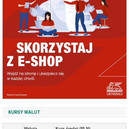
KURSY WALUT
Waluta
Kurs średni (PLN)